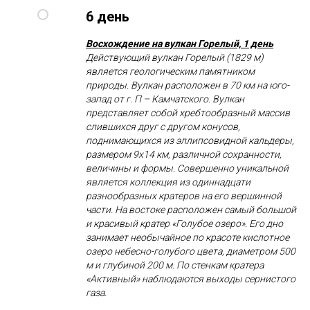
6 день
Восхождение на вулкан Горелый, 1 день
Действующий вулкан Горелый (1829 м)
является геологическим памятником
природы. Вулкан расположен в 70 км на юго-
запад от г. П – Камчатского. Вулкан
представляет собой хребтообразный массив
слившихся друг с другом конусов,
поднимающихся из эллипсовидной кальдеры,
размером 9х14 км, различной сохранности,
величины и формы. Совершенно уникальной
является коллекция из одиннадцати
разнообразных кратеров на его вершинной
части. На востоке расположен самый большой
и красивый кратер «Голубое озеро». Его дно
занимает необычайное по красоте кислотное
озеро небесно-голубого цвета, диаметром 500
м и глубиной 200 м. По стенкам кратера
«Активный» наблюдаются выходы сернистого
газа.