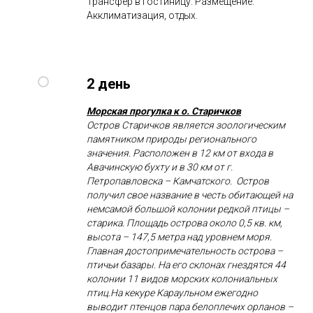
Трансфер в гостиницу. Размещение.
Акклиматизация, отдых.
2 день
Морская прогулка к о. Старичков
Остров Старичков является зоологическим
памятником природы регионального
значения. Расположен в 12 км от входа в
Авачинскую бухту и в 30 км от г.
Петропавловска – Камчатского. Остров
получил свое название в честь обитающей на
немсамой большой колонии редкой птицы –
старика. Площадь острова около 0,5 кв. км,
высота – 147,5 метра над уровнем моря.
Главная достопримечательность острова –
птичьи базары. На его склонах гнездятся 44
колонии 11 видов морских колониальных
птиц.На кекуре Караульном ежегодно
выводит птенцов пара белоплечих орланов –