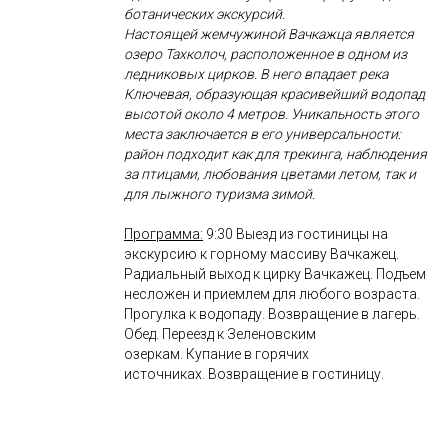
ботанических экскурсий.
Настоящей жемчужиной Вачкажца является
озеро Тахколоч, расположенное в одном из
ледниковых цирков. В него впадает река
Ключевая, образующая красивейший водопад
высотой около 4 метров. Уникальность этого
места заключается в его универсальности:
район подходит как для трекинга, наблюдения
за птицами, любования цветами летом, так и
для лыжного туризма зимой.
Программа:
9:30 Выезд из гостиницы на
экскурсию к горному массиву Вачкажец.
Радиальный выход к цирку Вачкажец. Подъем
несложен и приемлем для любого возраста.
Прогулка к водопаду. Возвращение в лагерь.
Обед. Переезд к Зеленовским
озеркам. Купание в горячих
источниках. Возвращение в гостиницу.