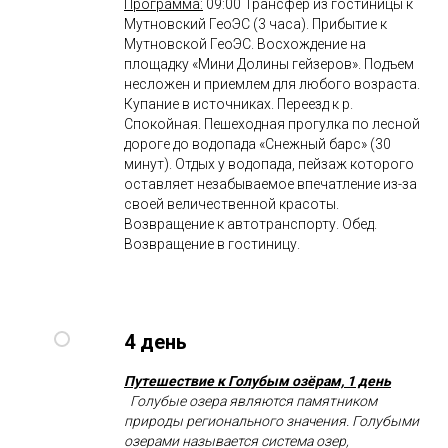
Программа:
09:00 Трансфер из гостиницы к
Мутновский ГеоЭС (3 часа). Прибытие к
Мутновской ГеоЭС. Восхождение на
площадку «Мини Долины гейзеров». Подъем
несложен и приемлем для любого возраста.
Купание в источниках. Переезд к р.
Спокойная. Пешеходная прогулка по лесной
дороге до водопада «Снежный барс» (30
минут). Отдых у водопада, пейзаж которого
оставляет незабываемое впечатление из-за
своей величественной красоты.
Возвращение к автотранспорту. Обед.
Возвращение в гостиницу.
4 день
Путешествие к Голубым озёрам, 1 день
Голубые озера являются памятником
природы регионального значения. Голубыми
озерами называется система озер,