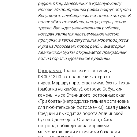
редких птиц, занесенных в Красную книгу
России. На прибрежных рифах вокруг острова
Вы увидите лежбища ларги и тюленя антура. В
водах обитает камбала, палтус, окунь, ленок,
треска. Вас ждет увлекательная рыбалка,
которая является неотъемлемой частью
прогулки, а также дегустация морепродуктов
и уха из лососевых пород рыб. С акватории
Авачинской бухты открывается прекрасный
вид на город и «домашние вулканы».
Программа:
Трансфер из гостиницы.
08:00/13:00 - отправление катера от
пирса. Маршрут пролегает мимо бухты Тихая
(рыбалка на камбалу), острова Бабушкин
камень, мыса Станицкого, островных скал
«Три брата» (непродолжительная остановка
для любительской фотосъемки), скал у мыса
Средний и выходит за ворота Авачинской
бухты. Далее - до о. Старичков, обход
острова, наблюдение за морскими
млекопитающими и птичьими базарами.