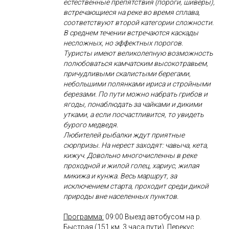
естественные препятствия (пороги, шиверы),
встречающиеся на реке во время сплава,
соответствуют второй категории сложности.
В среднем течении встречаются каскады
несложных, но эффектных порогов.
Туристы имеют великолепную возможность
полюбоваться камчатским высокотравьем,
причудливыми скалистыми берегами,
небольшими полянками ириса и стройными
березами. По пути можно набрать грибов и
ягоды, понаблюдать за чайками и дикими
утками, а если посчастливится, то увидеть
бурого медведя.
Любителей рыбалки ждут приятные
сюрпризы. На нерест заходят: чавыча, кета,
кижуч. Довольно многочисленны в реке
проходной и жилой голец, хариус, жилая
микижа и кунжа. Весь маршрут, за
исключением старта, проходит среди дикой
природы вне населенных пунктов.
Программа:
09:00 Выезд автобусом на р.
Быстрая (151 км, 3 часа пути). Перекус.