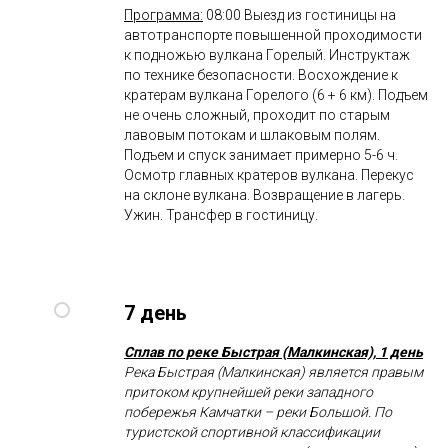
Программа:
08:00 Выезд из гостиницы на
автотранспорте повышенной проходимости
к подножью вулкана Горелый. Инструктаж
по технике безопасности. Восхождение к
кратерам вулкана Горелого (6 + 6 км). Подъем
не очень сложный, проходит по старым
лавовым потокам и шлаковым полям.
Подъем и спуск занимает примерно 5-6 ч.
Осмотр главных кратеров вулкана. Перекус
на склоне вулкана. Возвращение в лагерь.
Ужин. Трансфер в гостиницу.
7 день
Сплав по реке Быстрая (Малкинская), 1 день
Река Быстрая (Малкинская) является правым
притоком крупнейшей реки западного
побережья Камчатки – реки Большой. По
туристской спортивной классификации