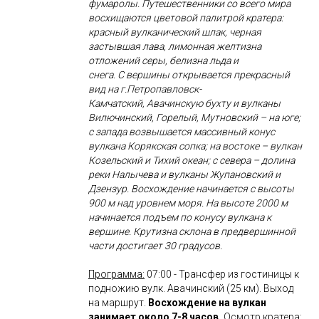
фумаролы. Путешественники со всего мира
восхищаются цветовой палитрой кратера:
красный вулканический шлак, черная
застывшая лава, лимонная желтизна
отложений серы, белизна льда и
снега. С вершины открывается прекрасный
вид на г.Петропавловск-
Камчатский, Авачинскую бухту и вулканы
Вилючинский, Горелый, Мутновский – на юге;
с запада возвышается массивный конус
вулкана Корякская сопка; на востоке – вулкан
Козельский и Тихий океан; с севера – долина
реки Налычева и вулканы Жупановский и
Дзензур. Восхождение начинается с высоты
900 м над уровнем моря. На высоте 2000 м
начинается подъем по конусу вулкана к
вершине. Крутизна склона в предвершинной
части достигает 30 градусов.
Программа:
07:00 - Трансфер из гостиницы к
подножию вулк. Авачинский (25 км). Выход
на маршрут.
Восхождение на вулкан
занимает около 7-8 часов.
Осмотр кратера: