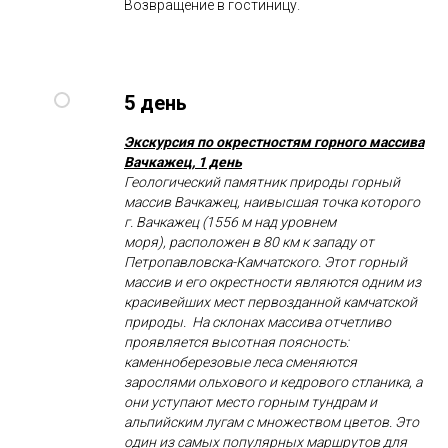
Возвращение в гостиницу.
5 день
Экскурсия по окрестностям горного массива
Вачкажец, 1 день
Геологический памятник природы горный
массив Вачкажец, наивысшая точка которого
г. Вачкажец (1556 м над уровнем
моря), расположен в 80 км к западу от
Петропавловска-Камчатского. Этот горный
массив и его окрестности являются одним из
красивейших мест первозданной камчатской
природы. На склонах массива отчетливо
проявляется высотная поясность:
каменноберезовые леса сменяются
зарослями ольхового и кедрового стланика, а
они уступают место горным тундрам и
альпийским лугам с множеством цветов. Это
один из самых популярных маршрутов для