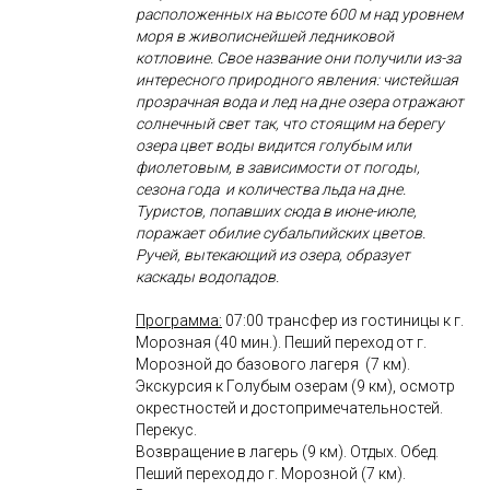
расположенных на высоте 600 м над уровнем
моря в живописнейшей ледниковой
котловине. Свое название они получили из-за
интересного природного явления: чистейшая
прозрачная вода и лед на дне озера отражают
солнечный свет так, что стоящим на берегу
озера цвет воды видится голубым или
фиолетовым, в зависимости от погоды,
сезона года и количества льда на дне.
Туристов, попавших сюда в июне-июле,
поражает обилие субальпийских цветов.
Ручей, вытекающий из озера, образует
каскады водопадов.
Программа:
07:00 трансфер из гостиницы к г.
Морозная (40 мин.). Пеший переход от г.
Морозной до базового лагеря (7 км).
Экскурсия к Голубым озерам (9 км), осмотр
окрестностей и достопримечательностей.
Перекус.
Возвращение в лагерь (9 км). Отдых. Обед.
Пеший переход до г. Морозной (7 км).