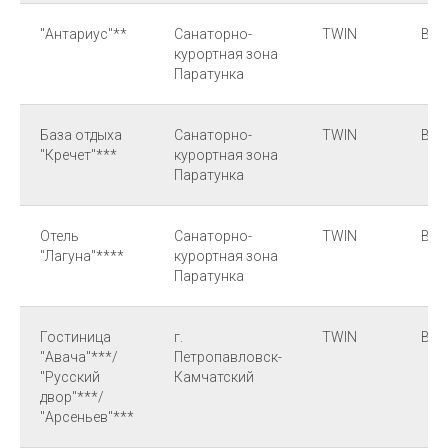
"Антариус"**
Санаторно-
TWIN
ВВ
курортная зона
Паратунка
База отдыха
Санаторно-
TWIN
ВВ
"Кречет"***
курортная зона
Паратунка
Отель
Санаторно-
TWIN
ВВ
"Лагуна"****
курортная зона
Паратунка
Гостиница
г.
TWIN
BB
"Авача"***/
Петропавловск-
"Русский
Камчатский
двор"***/
"Арсеньев"***