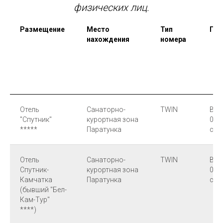
физических лиц.
Размещение
Место
Тип
Пит
нахождения
номера
Отель
Санаторно-
TWIN
ВВ 
"Спутник"
курортная зона
01.
*****
Паратунка
с 01
Отель
Санаторно-
TWIN
ВВ 
Спутник-
курортная зона
01.
Камчатка
Паратунка
с 01
(бывший "Бел-
Кам-Тур"
****)