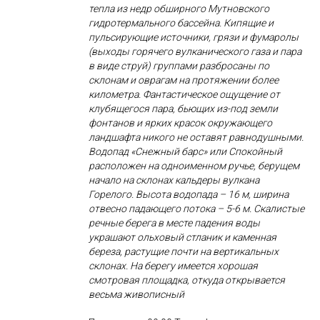
тепла из недр обширного Мутновского
гидротермального бассейна. Кипящие и
пульсирующие источники, грязи и фумаролы
(выходы горячего вулканического газа и пара
в виде струй) группами разбросаны по
склонам и оврагам на протяжении более
километра. Фантастическое ощущение от
клубящегося пара, бьющих из-под земли
фонтанов и ярких красок окружающего
ландшафта никого не оставят равнодушными.
Водопад «Снежный барс» или Спокойный
расположен на одноименном ручье, берущем
начало на склонах кальдеры вулкана
Горелого. Высота водопада – 16 м, ширина
отвесно падающего потока – 5-6 м. Скалистые
речные берега в месте падения воды
украшают ольховый стланик и каменная
береза, растущие почти на вертикальных
склонах. На берегу имеется хорошая
смотровая площадка, откуда открывается
весьма живописный