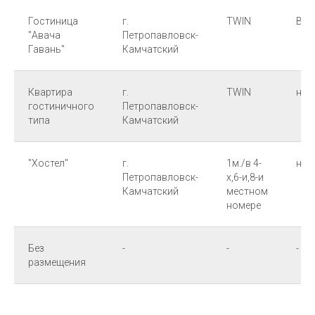
Гостиница
г.
TWIN
BB
"Авача
Петропавловск-
Гавань"
Камчатский
Квартира
г.
TWIN
нет
гостиничного
Петропавловск-
типа
Камчатский
"Хостел"
г.
1м./в 4-
нет
Петропавловск-
х,6-и,8-и
Камчатский
местном
номере
Без
-
-
-
размещения